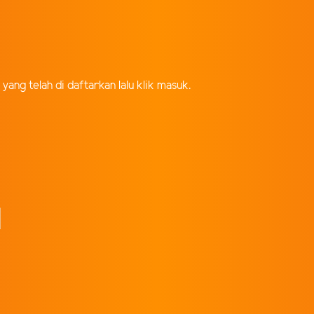
ang telah di daftarkan lalu klik masuk.