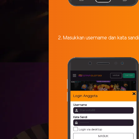
2. Masukkan username dan kata sandi y