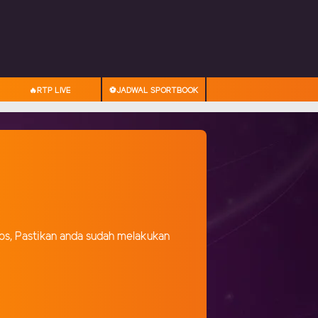
🔥RTP LIVE
⚽️JADWAL SPORTBOOK
os, Pastikan anda sudah melakukan