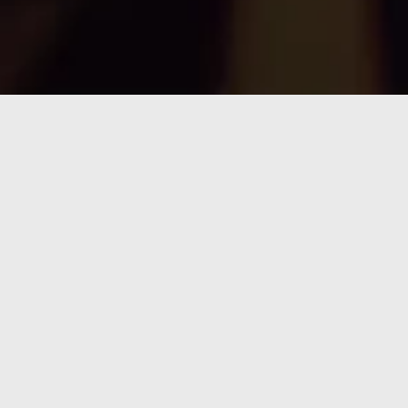
88
Tentang Kami
Jadwal Bank
Lisensi
Follow Us
ing Online Resmi Unggula