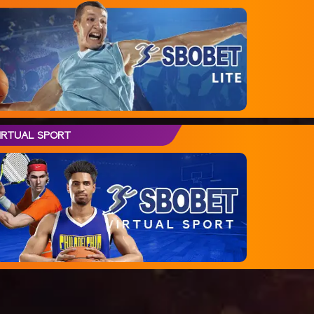
IRTUAL SPORT