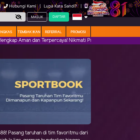
Hubungi Kami
Lupa Kata Sandi?
DAFTAR
ANGKAS
TEMBAK IKAN
REFERRAL
PROMOSI
erpercaya! Nikmati Promo Special berikut : 🎁Bonus Special
! Pasang taruhan di tim favoritmu dari