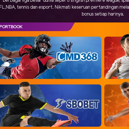
berbagai liga besar dunia seperti English premiere league, span
FL,NBA, tennis dan esport. Nikmati keseruan pertandingan mela
bonus setiap harinya.
PORTBOOK