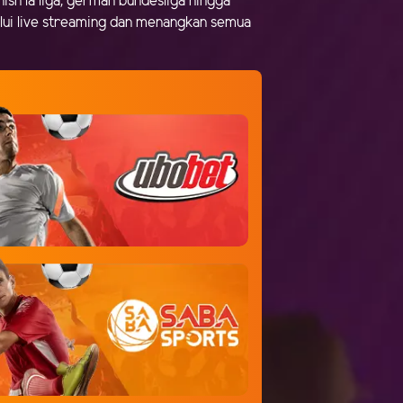
ish la liga, german bundesliga hingga
lui live streaming dan menangkan semua